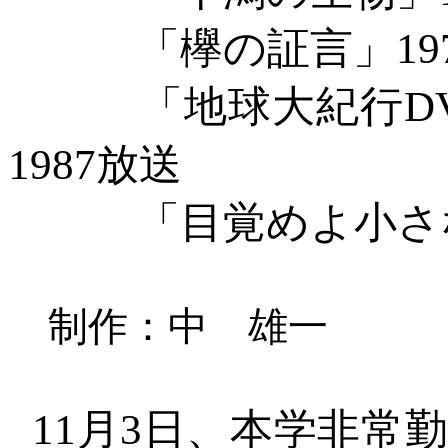
「欅の証言」
19
「地球大紀行
D
1987放送
「目覚めよ小さ
制作：中 雄一
11月3日、本学非常