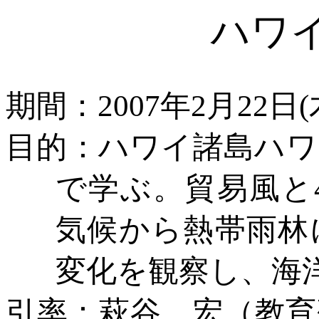
ハワ
期間：
2007年2月22日
目的：ハワイ諸島ハワ
で学ぶ。貿易風と
気候から熱帯雨林
変化を観察し、海
引率：萩谷 宏（教育