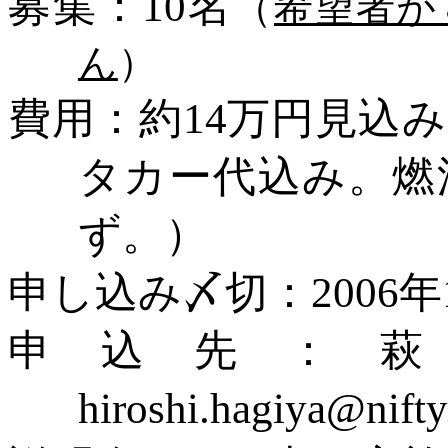
募集：
10名
（
希望者が
ん
）
費用：約
14万円見込
タカー代込み。燃
ず。）
申し込み〆切：
2006
申込先：
hiroshi.hagiya@nift